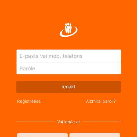
E-pasts vai mob. telefons
Parole
Ienākt
Reģistrēties
Aizmirsi paroli?
Vai ienāc ar