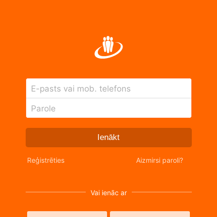
E-pasts vai mob. telefons
Parole
Ienākt
Reģistrēties
Aizmirsi paroli?
Vai ienāc ar