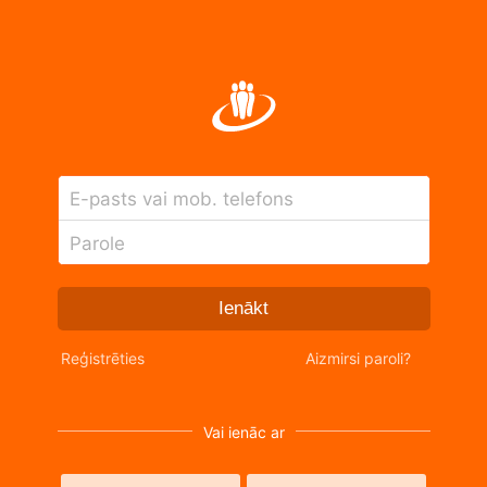
E-pasts vai mob. telefons
Parole
Ienākt
Reģistrēties
Aizmirsi paroli?
Vai ienāc ar