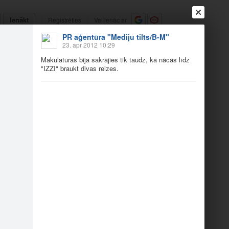
Ienākt
Reģistrēties
Vai ienāc ar
PR aģentūra "Mediju tilts/B-M"
a
Draugi
Raksti
Vēstules
23. apr 2012 10:29
Makulatūras bija sakrājies tik taudz, ka nācās līdz
"IZZI" braukt divas reizes.
turu
jām uz…
Baterijas arī bijām…