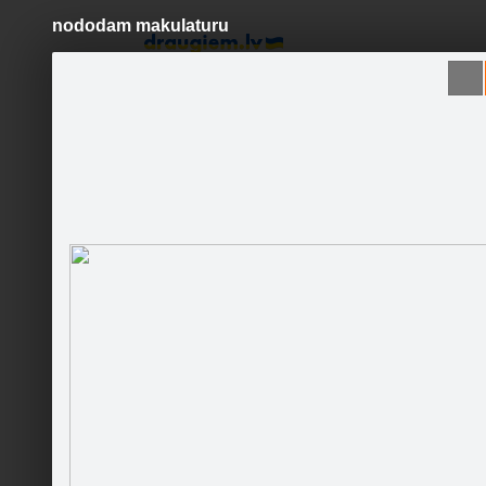
nododam makulaturu
Pāriet
uz
saturu
Šodien
Ziņas
Galerijas
S
PR aģentūra "Mediju tilts/B-M"
Sekot
Sākumlapa
Galerija
Sekotāji
Jaunumi
Partneri
Darbinieki
Kļūstam 
Runā