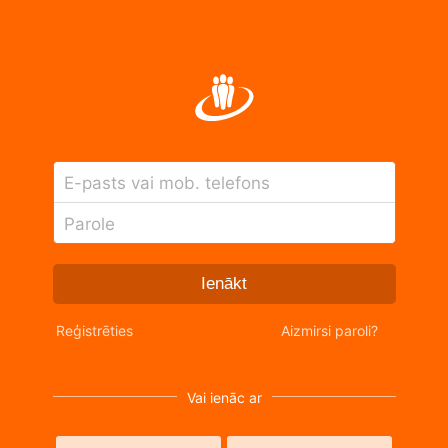
E-pasts vai mob. telefons
Parole
Ienākt
Reģistrēties
Aizmirsi paroli?
Vai ienāc ar