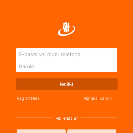
E-pasts vai mob. telefons
Parole
Ienākt
Reģistrēties
Aizmirsi paroli?
Vai ienāc ar