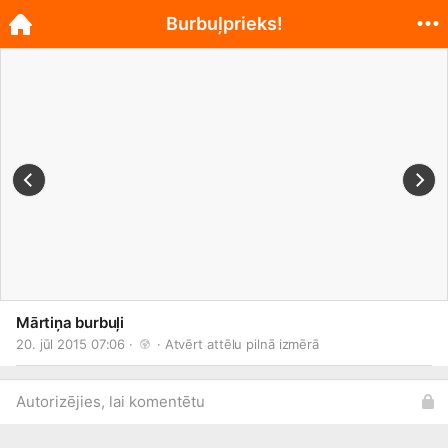
Burbuļprieks!
Mārtiņa burbuļi
20. jūl 2015 07:06 · 
 · 
Atvērt attēlu pilnā izmērā
Autorizējies, lai komentētu