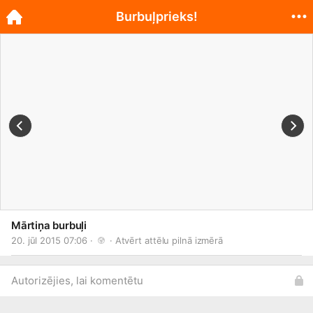
Burbuļprieks!
Mārtiņa burbuļi
20. jūl 2015 07:06 · 
 · 
Atvērt attēlu pilnā izmērā
Autorizējies, lai komentētu