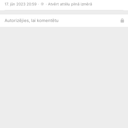
lapā. 📸 Tet Rally Liepāja
#LVRally
#ThisRallyRocks
#FIAERC
17. jūn 2023 20:59 · 
 · 
Atvērt attēlu pilnā izmērā
#Tukums
#Talsi
#Kuldīga
#Liepāja
Autorizējies, lai komentētu