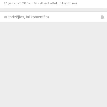
17. jūn 2023 20:59 · 
 · 
Atvērt attēlu pilnā izmērā
#Tukums
#Talsi
#Kuldīga
#Liepāja
Autorizējies, lai komentētu