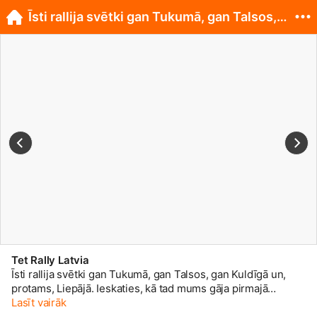
Īsti rallija svētki gan Tukumā, gan Talsos, gan...
Tet Rally Latvia
Īsti rallija svētki gan Tukumā, gan Talsos, gan Kuldīgā un,
protams, Liepājā. Ieskaties, kā tad mums gāja pirmajā
#TetRallyLiepaja
Lasīt vairāk
dienā. Vairāk bildes meklē mūsu Facebook
lapā. 📸 Tet Rally Liepāja
#LVRally
#ThisRallyRocks
#FIAERC