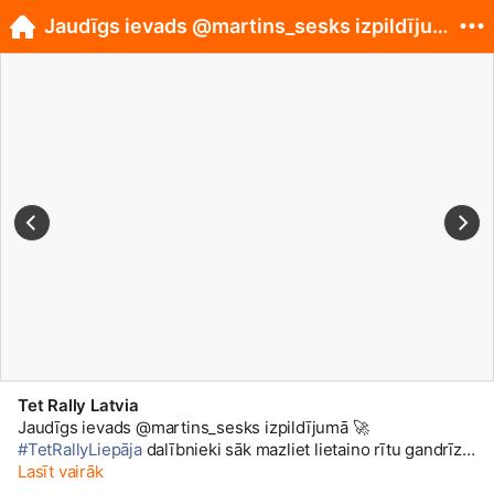
Jaudīgs ievads @martins_sesks izpildījumā 🚀 #Te...
Tet Rally Latvia
Jaudīgs ievads @martins_sesks izpildījumā 🚀
#TetRallyLiepāja
dalībnieki sāk mazliet lietaino rītu gandrīz
ar maratonu, jo pirmais ātrumposms Tukuma novadā bija
Lasīt vairāk
veselus 27,56 km garš 🤩 16 sekundes aiz latviešiem