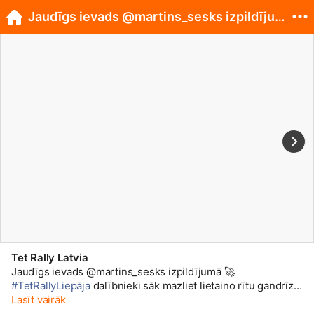
Jaudīgs ievads @martins_sesks izpildījumā 🚀 #Te...
Tet Rally Latvia
Jaudīgs ievads @martins_sesks izpildījumā 🚀
#TetRallyLiepāja
dalībnieki sāk mazliet lietaino rītu gandrīz
ar maratonu, jo pirmais ātrumposms Tukuma novadā bija
Lasīt vairāk
veselus 27,56 km garš 🤩 16 sekundes aiz latviešiem