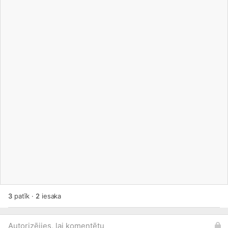
3
patīk
·
2
iesaka
Autorizējies, lai komentētu