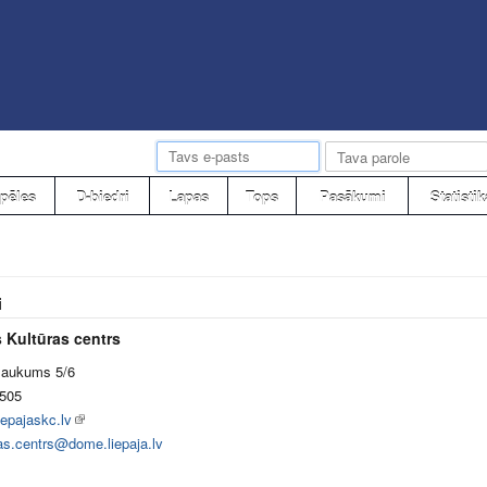
pēles
D-biedri
Lapas
Tops
Pasākumi
Statistik
i
 Kultūras centrs
laukums 5/6
505
epajaskc.lv
as.centrs@dome.liepaja.lv