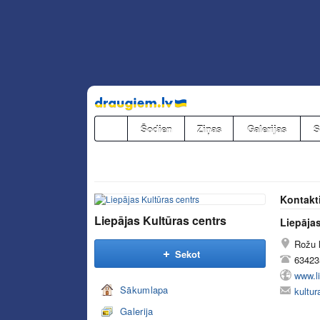
Pāriet
uz
saturu
Šodien
Ziņas
Galerijas
S
Kontakt
Liepājas Kultūras centrs
Liepājas
Rožu 
Sekot
63423
www.li
Sākumlapa
kultur
Galerija