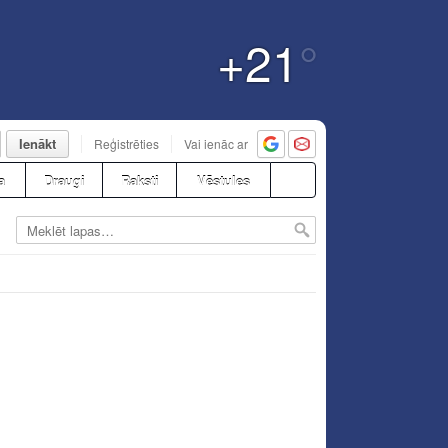
+21
°
Ienākt
Reģistrēties
Vai ienāc ar
a
Draugi
Raksti
Vēstules