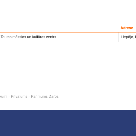
Adrese
 Tautas mākslas un kultūras centrs
Liepāja,
kumi
Privātums
Par mums
Darbs