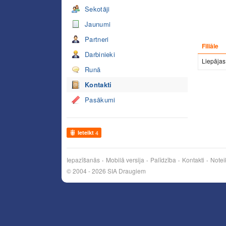
Sekotāji
Jaunumi
Partneri
Filiāle
Darbinieki
Liepājas
Runā
Kontakti
Pasākumi
Ieteikt
4
Iepazīšanās
Mobilā versija
Palīdzība
Kontakti
Notei
© 2004 - 2026 SIA Draugiem