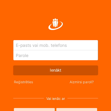
E-pasts vai mob. telefons
Parole
Ienākt
Reģistrēties
Aizmirsi paroli?
Vai ienāc ar