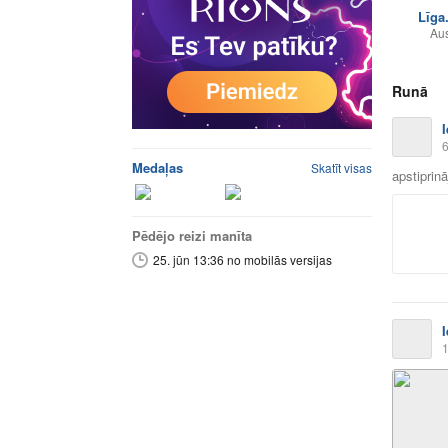
Līga
Aus
Runā
6
Medaļas
Skatīt visas
apstiprin
Pēdējo reizi manīta
25. jūn 13:36 no mobilās versijas
1