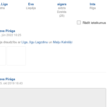
..Līga
Eva
aigars
Inta
tria
Liepāja
aidzis
Rīga
Dzelda
(25)
Rādīt ieteikumus
Ieva Pīrāga
. jūn 2022 16:25
āja draudzību ar
Līga..līgu Lagzdinu
un
Maiju Kalnišķi
Ieva Pīrāga
5. okt 2019 16:43