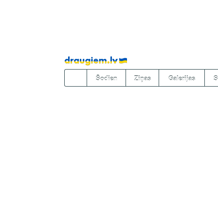
Pāriet
uz
saturu
Šodien
Ziņas
Galerijas
S