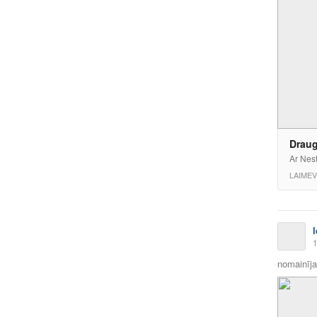
Draug
Ar Nest
LAIMEV
1
nomainīja 