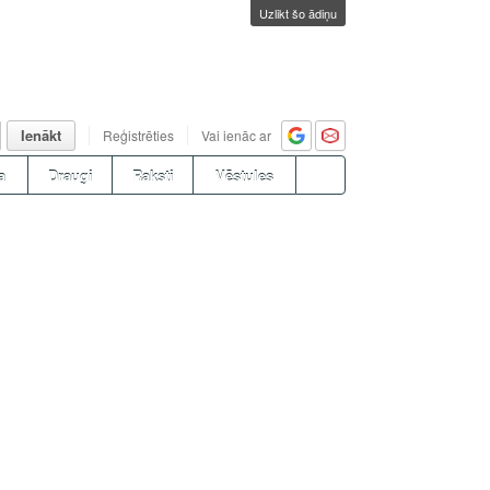
Uzlikt šo ādiņu
Ienākt
Reģistrēties
Vai ienāc ar
a
Draugi
Raksti
Vēstules