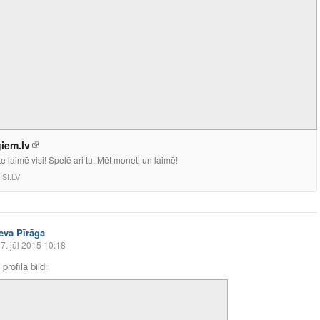
iem.lv
e laimē visi! Spelē ari tu. Mēt moneti un laimē!
ISI.LV
Ieva Pīrāga
7. jūl 2015 10:18
profila bildi