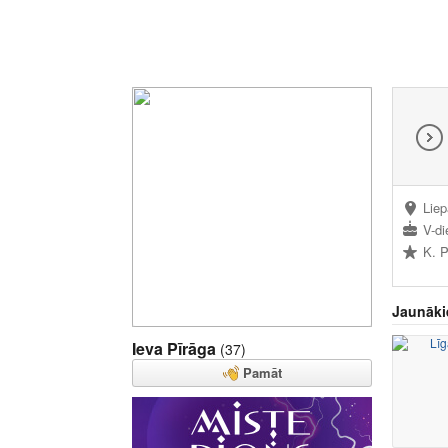
Liep
V-di
K. P
Jaunāki
Ieva Pīrāga
(37)
Pamāt