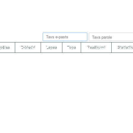
pēles
D-biedri
Lapas
Tops
Pasākumi
Statistik