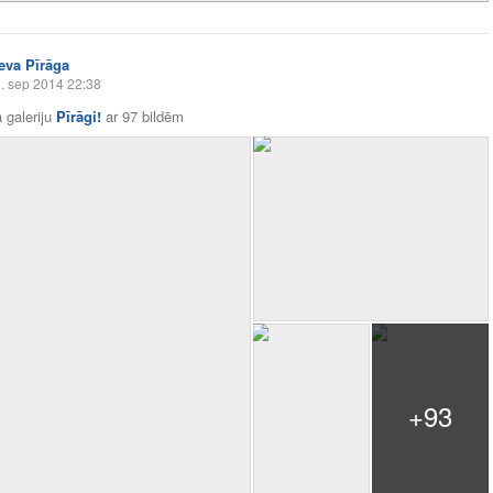
Ieva Pīrāga
. sep 2014 22:38
 galeriju
Pīrāgi!
ar
97 bildēm
+93