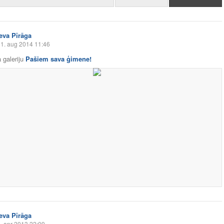
Ieva Pīrāga
1. aug 2014 11:46
 galeriju
Pašiem sava ģimene!
Ieva Pīrāga
. apr 2013 22:09