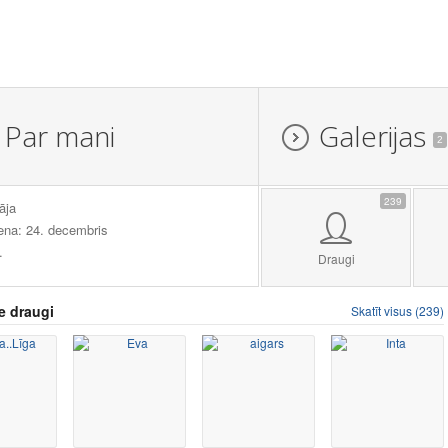
Par mani
Galerijas
2
239
āja
ena: 24. decembris
.
Draugi
e draugi
Skatīt visus (239)