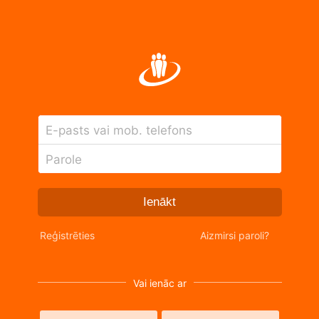
E-pasts vai mob. telefons
Parole
Ienākt
Reģistrēties
Aizmirsi paroli?
Vai ienāc ar