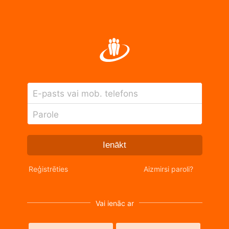
E-pasts vai mob. telefons
Parole
Ienākt
Reģistrēties
Aizmirsi paroli?
Vai ienāc ar