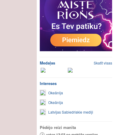
Medaļas
Skatīt visas
Intereses
Okeānija
Okeānija
Latvijas Sabiedriskie mediji
Pēdējo reizi manīta
vakar 13:03 no mobilās versijas