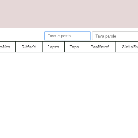
pēles
D-biedri
Lapas
Tops
Pasākumi
Statistik