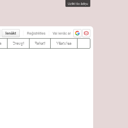
Uzlikt šo ādiņu
Ienākt
Reģistrēties
Vai ienāc ar
a
Draugi
Raksti
Vēstules