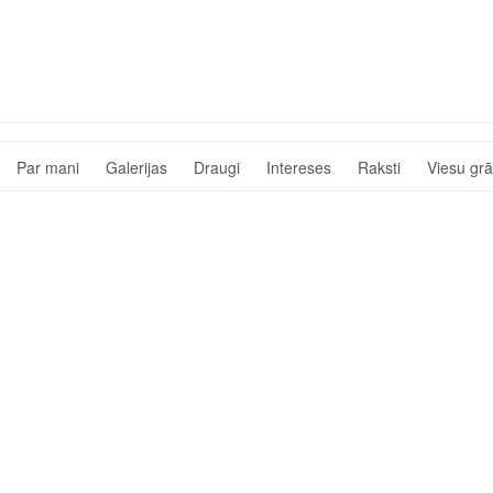
Par mani
Galerijas
Draugi
Intereses
Raksti
Viesu gr