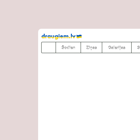
Pāriet
uz
saturu
Šodien
Ziņas
Galerijas
S