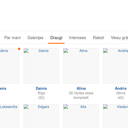
Par mani
Galerijas
Draugi
Intereses
Raksti
Viesu gr
ānis
Dainis
Alina
Andris
Rīga
3D Gultas veļas
Stirna
(52)
komplekti
(42)