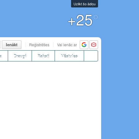
Uzlikt šo ādiņu
+25
°
Ienākt
Reģistrēties
Vai ienāc ar
a
Draugi
Raksti
Vēstules