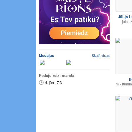
Jūlija 
julchi
Medaļas
Skatīt visas
Pēdējo reizi manīta
I
4. jūn 17:31
mikstumin