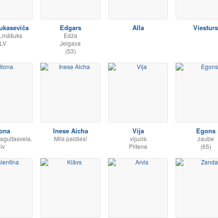
Lukaseviča
Edgars
Alla
Viesturs
k,māšuks
Edža
LV
Jelgava
(53)
lona
Inese Aicha
Vija
Egons
agultasvela.
Mils paldies!
vijucis
zaube
lv
Piltene
(65)