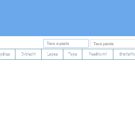
pēles
D-biedri
Lapas
Tops
Pasākumi
Statistik