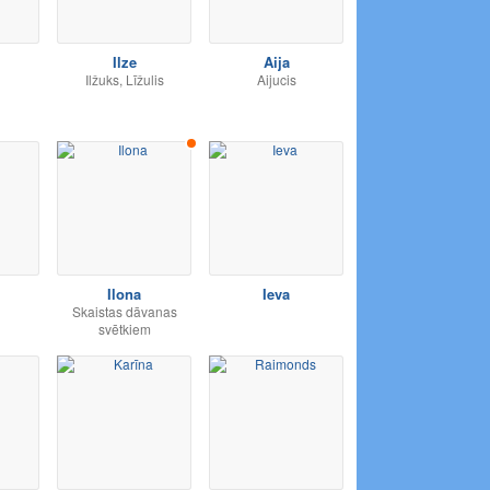
Ilze
Aija
Ilžuks, Līžulis
Aijucis
Ilona
Ieva
Skaistas dāvanas
svētkiem