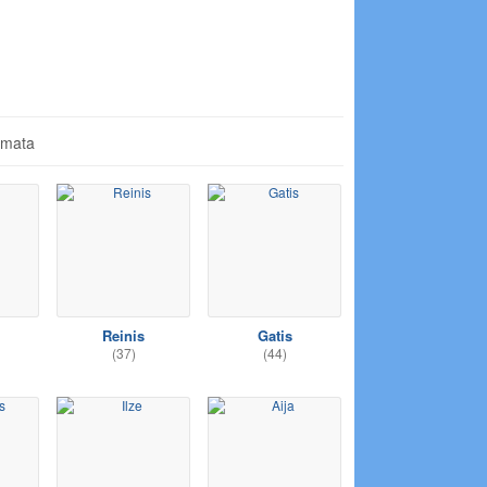
āmata
Reinis
Gatis
(37)
(44)