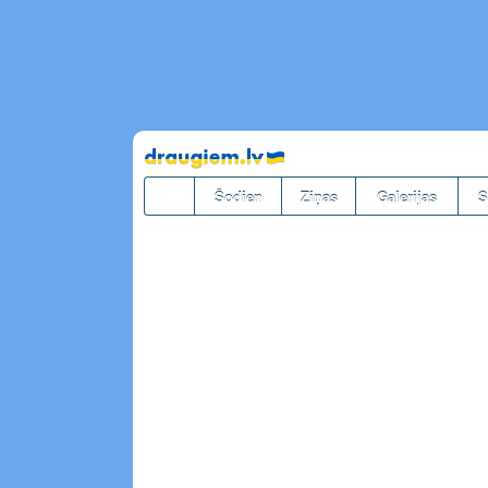
Pāriet
uz
saturu
Šodien
Ziņas
Galerijas
S