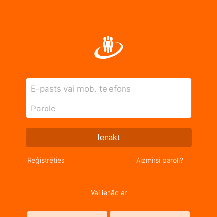
E-pasts vai mob. telefons
Parole
Ienākt
Reģistrēties
Aizmirsi paroli?
Vai ienāc ar