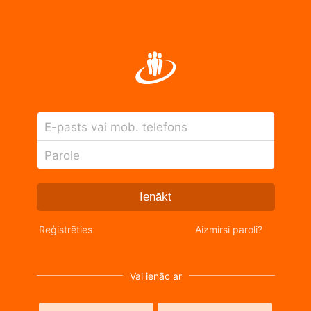
E-pasts vai mob. telefons
Parole
Ienākt
Reģistrēties
Aizmirsi paroli?
Vai ienāc ar