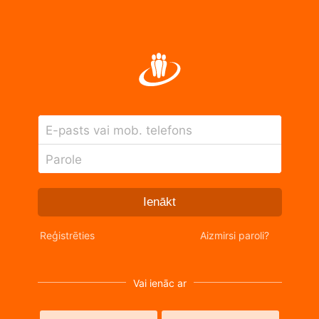
E-pasts vai mob. telefons
Parole
Ienākt
Reģistrēties
Aizmirsi paroli?
Vai ienāc ar