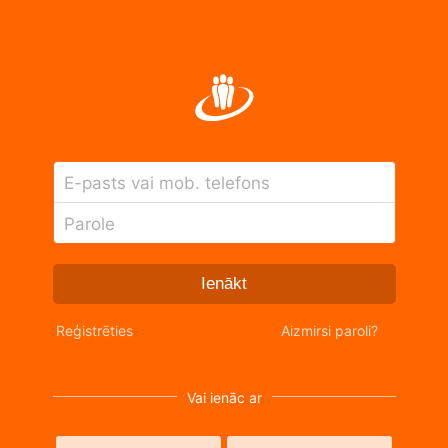
E-pasts vai mob. telefons
Parole
Ienākt
Reģistrēties
Aizmirsi paroli?
Vai ienāc ar