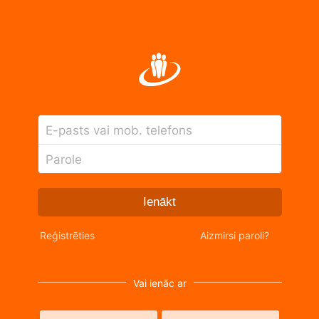
E-pasts vai mob. telefons
Parole
Ienākt
Reģistrēties
Aizmirsi paroli?
Vai ienāc ar