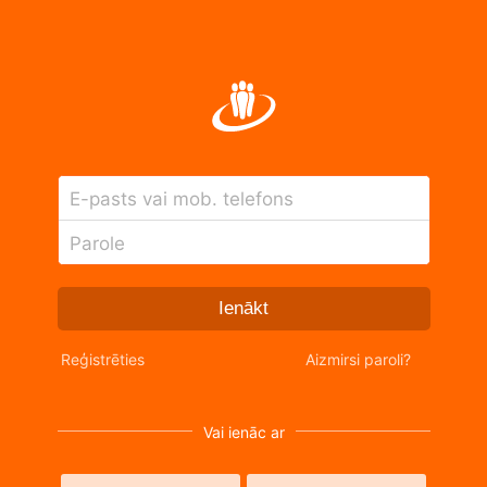
E-pasts vai mob. telefons
Parole
Ienākt
Reģistrēties
Aizmirsi paroli?
Vai ienāc ar