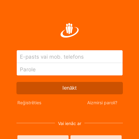
E-pasts vai mob. telefons
Parole
Ienākt
Reģistrēties
Aizmirsi paroli?
Vai ienāc ar