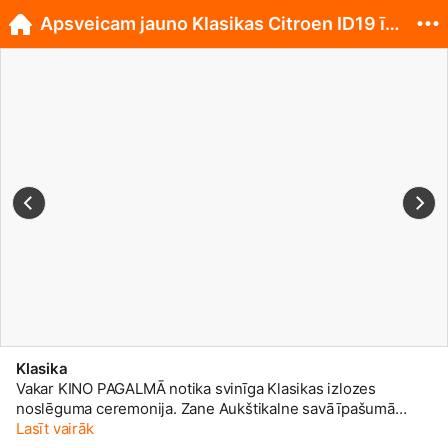
Apsveicam jauno Klasikas Citroen ID19 īpašnieci!
Klasika
Vakar KINO PAGALMĀ notika svinīga Klasikas izlozes
noslēguma ceremonija. Zane Aukštikalne savā īpašumā
saņēma klasisko Citroen ID19. Apsveicam!
Lasīt vairāk
🙂