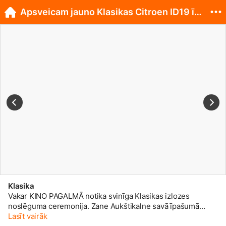
Apsveicam jauno Klasikas Citroen ID19 īpašnieci!
Klasika
Vakar KINO PAGALMĀ notika svinīga Klasikas izlozes
noslēguma ceremonija. Zane Aukštikalne savā īpašumā
saņēma klasisko Citroen ID19. Apsveicam!
Lasīt vairāk
🙂