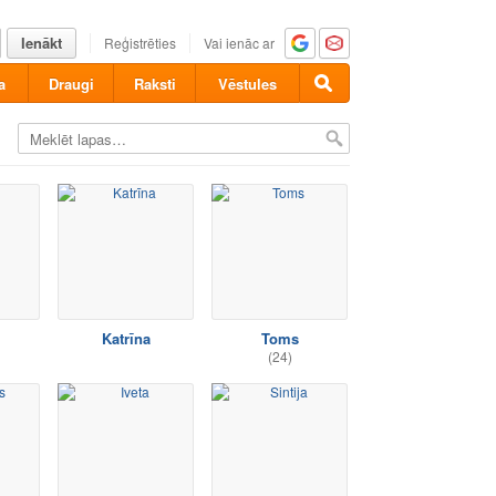
Ienākt
Reģistrēties
Vai ienāc ar
a
Draugi
Raksti
Vēstules
Katrīna
Toms
(24)