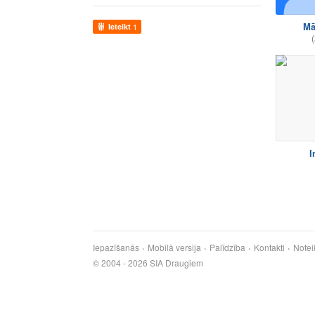
Mā
Ieteikt
1
(
I
Iepazīšanās
Mobilā versija
Palīdzība
Kontakti
Notei
© 2004 - 2026 SIA Draugiem