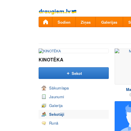
Pāriet
uz
saturu
Šodien
Ziņas
Galerijas
S
KINOTĒKA
Sekot
Sākumlapa
Ma
(
Jaunumi
Galerija
Sekotāji
Runā