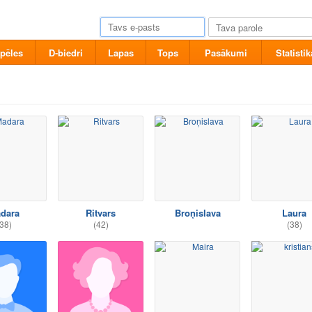
pēles
D-biedri
Lapas
Tops
Pasākumi
Statistik
dara
Ritvars
Broņislava
Laura
38)
(42)
(38)