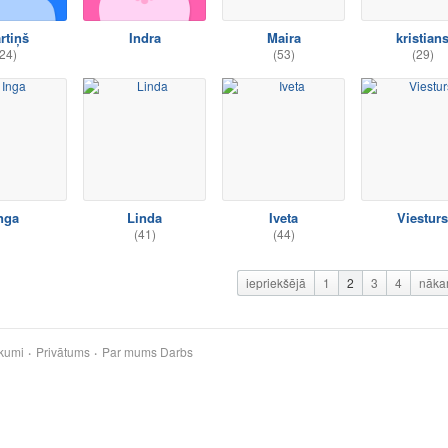
rtiņš
Indra
Maira
kristian
24)
(53)
(29)
nga
Linda
Iveta
Viesturs
(41)
(44)
iepriekšējā
1
2
3
4
nāka
kumi
Privātums
Par mums
Darbs