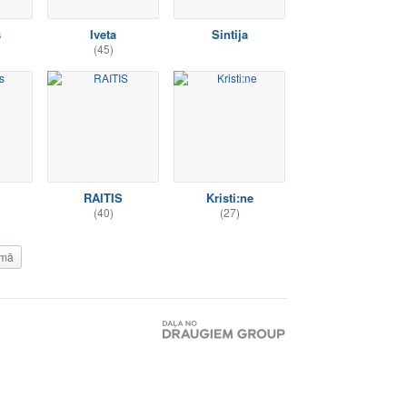
s
Iveta
Sintija
(45)
RAITIS
Kristi:ne
(40)
(27)
mā