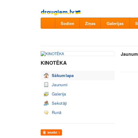
Pāriet
uz
saturu
Šodien
Ziņas
Galerijas
S
Jaunum
KINOTĒKA
Sākumlapa
Jaunumi
Galerija
Sekotāji
Runā
Ieteikt
1