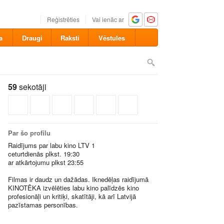
Reģistrēties
Vai ienāc ar
a
Draugi
Raksti
Vēstules
59
sekotāji
Par šo profilu
Raidījums par labu kino LTV 1
ceturtdienās plkst. 19:30
ar atkārtojumu plkst 23:55
Filmas ir daudz un dažādas. Iknedēļas raidījumā
KINOTĒKA izvēlēties labu kino palīdzēs kino
profesionāļi un kritiķi, skatītāji, kā arī Latvijā
pazīstamas personības.