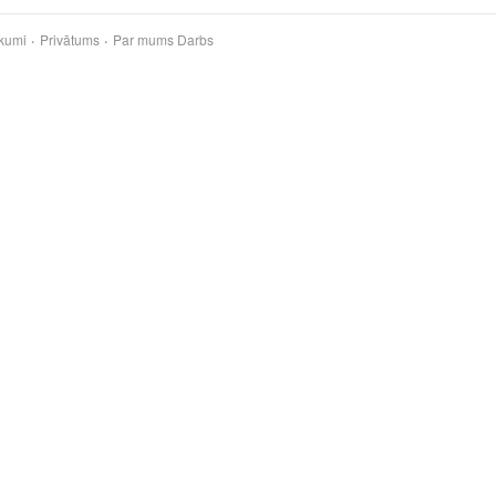
kumi
Privātums
Par mums
Darbs