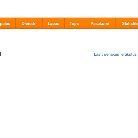
pēles
D-biedri
Lapas
Tops
Pasākumi
Statistik
i
Lasīt senākus ierakstus