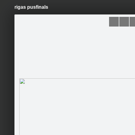
rigas pusfinals
Pāriet
uz
saturu
Šodien
Ziņas
Galerijas
S
Latvijas Jauniešu kinofestivāls
“Kinodroms”
Sekot
Sākumlapa
Jaunumi
Galerija
Organizatori
Kinomīļi