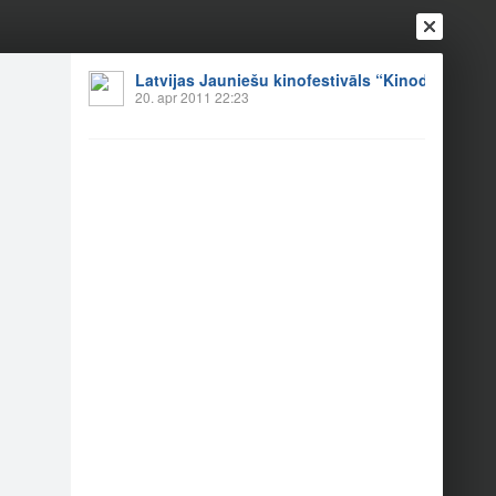
Ienākt
Reģistrēties
Vai ienāc ar
Latvijas Jauniešu kinofestivāls “Kinodroms”
20. apr 2011 22:23
a
Draugi
Raksti
Vēstules
s