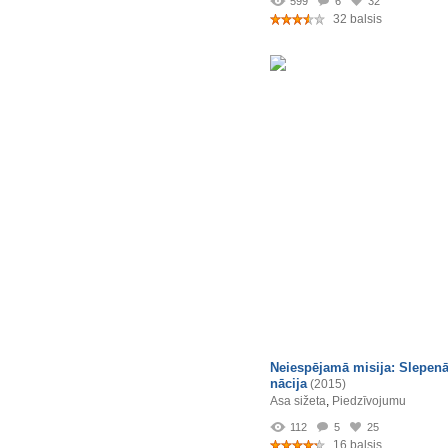
599
6
32
32 balsis
Neiespējamā misija: Slepen
nācija
(2015)
Asa sižeta
,
Piedzīvojumu
112
5
25
16 balsis