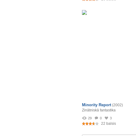
Minority Report
(2002)
Zinātniskā fantastika
29
0
3
22 balsis