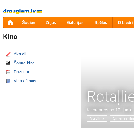
Pāriet
uz
saturu
Šodien
Ziņas
Galerijas
Spēles
D-biedri
Kino
Aktuāli
Šobrīd kino
Drīzumā
Visas filmas
Rotaļli
Kinoteātros no 17. jūnija
Multfilma
Ģimenes fil