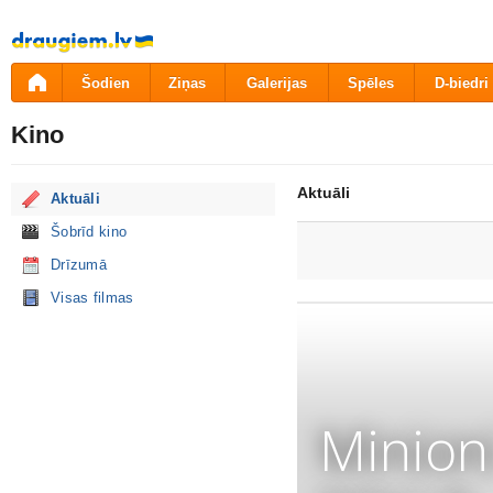
Pāriet
uz
saturu
Šodien
Ziņas
Galerijas
Spēles
D-biedri
Kino
Aktuāli
Aktuāli
Šobrīd kino
Drīzumā
Visas filmas
Minion