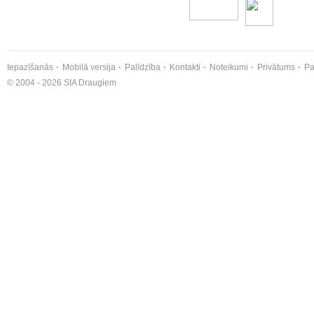
Iepazīšanās
Mobilā versija
Palīdzība
Kontakti
Noteikumi
Privātums
Pa
© 2004 - 2026 SIA Draugiem