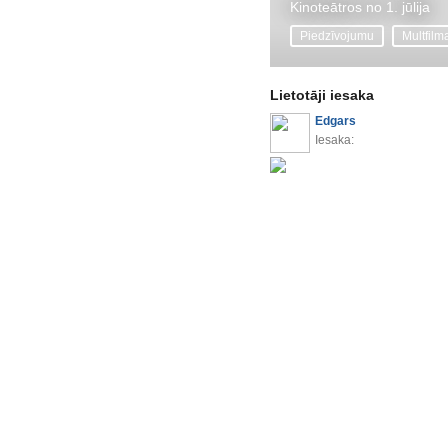
Kinoteātros no 1. jūlija
Piedzīvojumu
Multfilm
Lietotāji iesaka
Edgars
Iesaka: