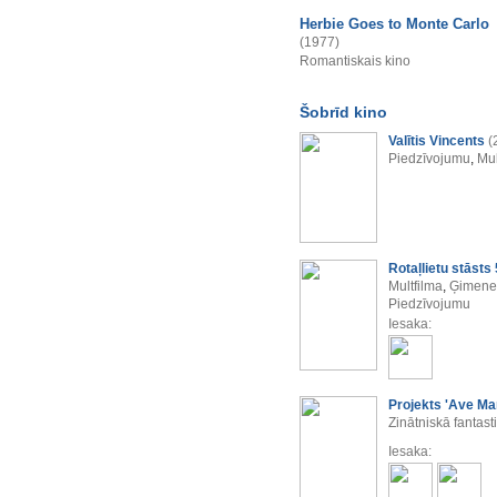
Herbie Goes to Monte Carlo
(1977)
Romantiskais kino
Šobrīd kino
Valītis Vincents
(
Piedzīvojumu
,
Mul
Rotaļlietu stāsts 
Multfilma
,
Ģimenes
Piedzīvojumu
Iesaka:
Projekts 'Ave Mar
Zinātniskā fantast
Iesaka: