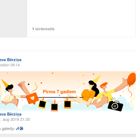
1
ieinteresēts
Ieva Bērziņa
odien 08:14
Pirms 7 gadiem
Ieva Bērziņa
7. aug 2019 21:30
 galeriju
🎶
🎤