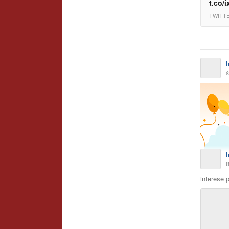
t.co/
TWITT
š
interesē