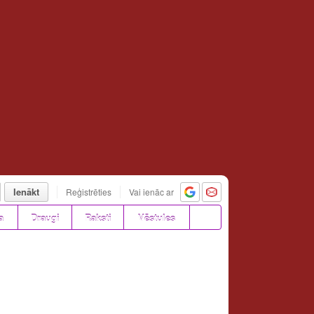
Ienākt
Reģistrēties
Vai ienāc ar
a
Draugi
Raksti
Vēstules