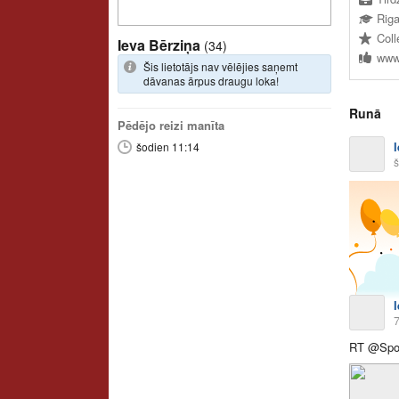
Coll
Ieva Bērziņa
(34)
Šis lietotājs nav vēlējies saņemt
dāvanas ārpus draugu loka!
Runā
Pēdējo reizi manīta
šodien 11:14
š
RT @Spong