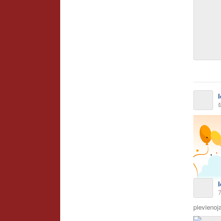
š
pievienoja