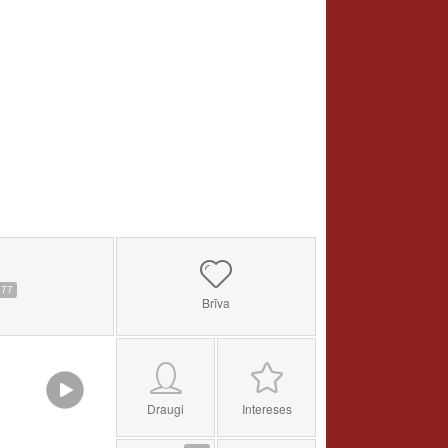
577
Brīva
Draugi
Intereses