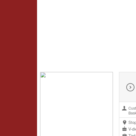
Cust
Bask
Stop
V-di