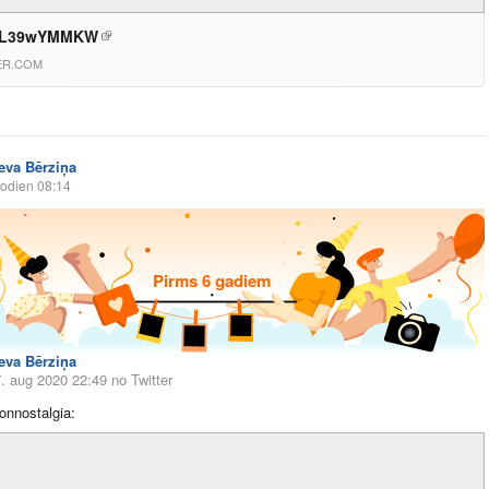
/zL39wYMMKW
ER.COM
Ieva Bērziņa
odien 08:14
Pirms 6 gadiem
Ieva Bērziņa
7. aug 2020 22:49
no Twitter
nnostalgia: