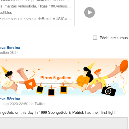
Rigas Imantas vidusskola, Rigas 100.vidusskola, Rigas 90.vidusskola, Ulbrokas vidusskola(pamatizglītība), Rīgas Pārdaugavas Profesionālā vidusskola(vidējā izglītība-Sekretārs profesija), Rīgas 1. medicīnas koledža(Māsas palīgs profesija), RSU Sarkanā Krusta medicīnas koledža(nepabeigta augstākā izglītība Ārsta palīgs), Rīgas Stila un modes tehnikums(nepabeigta profesija Vizuālā tēla stilists)
ectibles
www.intarsbusulis.com♫♫ deBusul MUSIC♫ ❌❌❌ Mini Pa Trim Tunelis Nemīlētie UgunsGrēks Viņas Melo Labāk Templis Uganda Luksafors
Rādīt ieteikumus
Ieva Bērziņa
odien 08:14
Pirms 6 gadiem
Ieva Bērziņa
7. aug 2020 22:50
no Twitter
eBob: on this day in 1999 SpongeBob & Patrick had their first fight