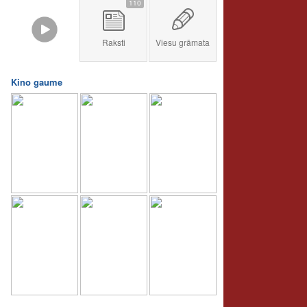
110
Raksti
Viesu grāmata
Kino gaume