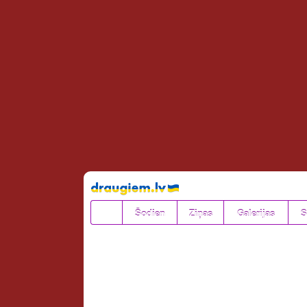
Pāriet
uz
saturu
Šodien
Ziņas
Galerijas
S