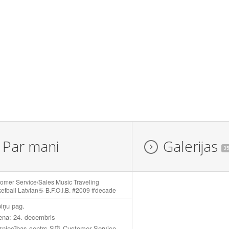
Par mani
Galerijas
3
omer Service/Sales Music Traveling
etball Latvian♋ B.F.O.I.B. #2009 #decade
iņu pag.
ena: 24. decembris
Tirdzniecības centrs S⏰ Customer Service SIA AP-International Sales-Customer Service SIA Biuro(different positions) Sia Egeia/Nett Shopping Operator Viasat Latvija Telemarketing agent Sia Unicall Agent Jyisk linen 'n furniture Seller cashier Sia ''Rimi'' Seller cashier SIA "Kulibiaka" Sales Consultant Oriflame Consultant SIA "Maxima" Sales assistant