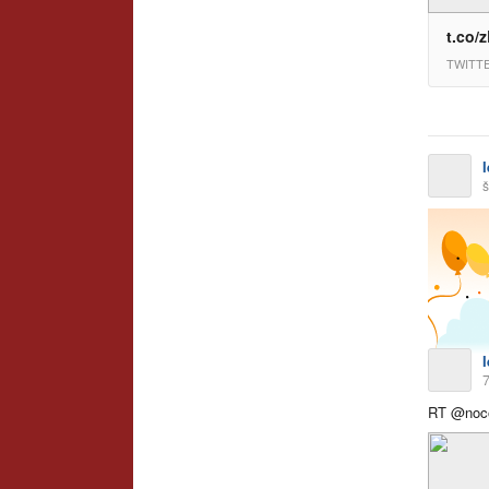
t.co
TWITT
š
RT @noco