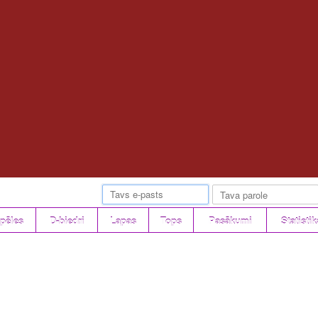
pēles
D-biedri
Lapas
Tops
Pasākumi
Statistik