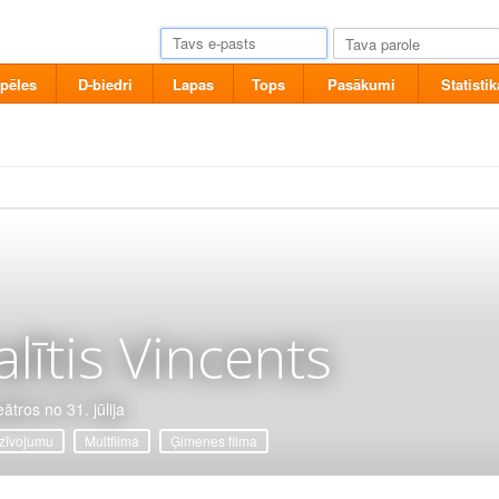
pēles
D-biedri
Lapas
Tops
Pasākumi
Statistik
alītis Vincents
ātros no 31. jūlija
zīvojumu
Multfilma
Ģimenes filma