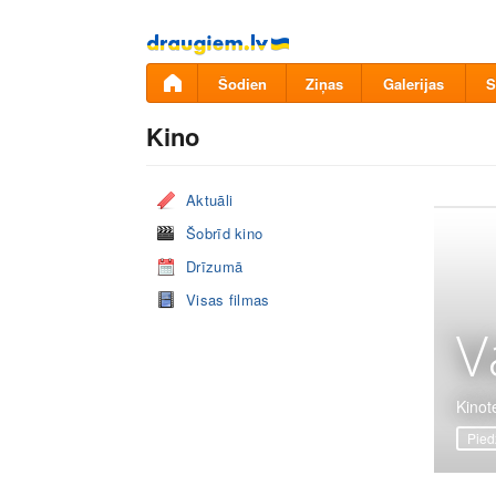
Pāriet
uz
saturu
Šodien
Ziņas
Galerijas
S
Kino
Aktuāli
Šobrīd kino
Drīzumā
Visas filmas
V
Kinote
Pied