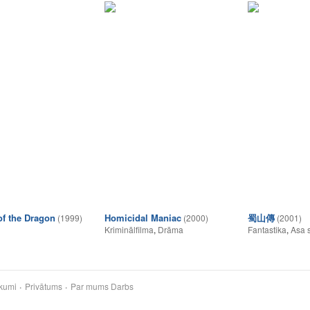
of the Dragon
Homicidal Maniac
蜀山傳
(1999)
(2000)
(2001)
Kriminālfilma
,
Drāma
Fantastika
,
Asa s
kumi
Privātums
Par mums
Darbs