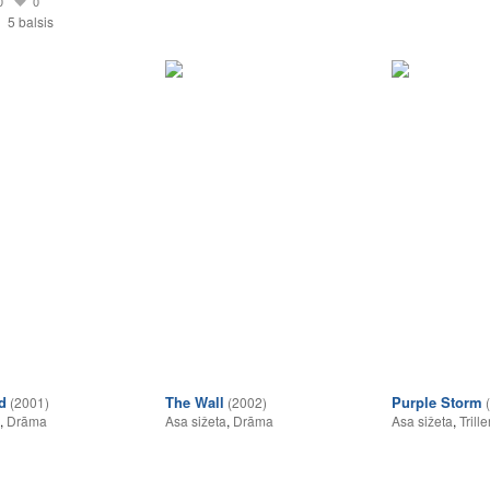
0
0
5 balsis
d
The Wall
Purple Storm
(2001)
(2002)
,
Drāma
Asa sižeta
,
Drāma
Asa sižeta
,
Trille