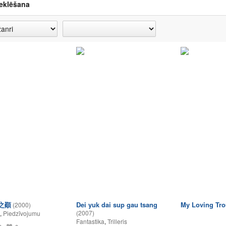
eklēšana
之顚
Dei yuk dai sup gau tsang
My Loving Tro
(2000)
(2007)
,
Piedzīvojumu
Fantastika
,
Trilleris