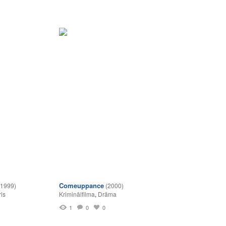
Comeuppance
(1999)
(2000)
ris
Kriminālfilma
,
Drāma
1
0
0