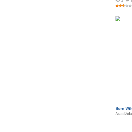
2
Born Wil
Asa sižeta