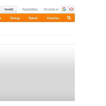
Ienākt
Reģistrēties
Vai ienāc ar
a
Draugi
Raksti
Vēstules