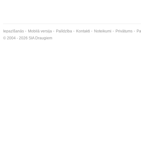
Iepazīšanās
Mobilā versija
Palīdzība
Kontakti
Noteikumi
Privātums
Pa
© 2004 - 2026 SIA Draugiem