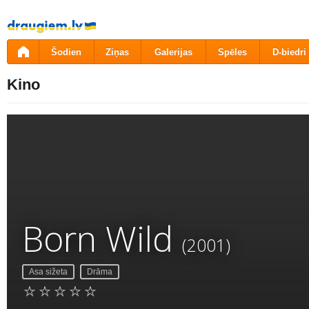
Pāriet
uz
saturu
Šodien
Ziņas
Galerijas
Spēles
D-biedri
Kino
Born Wild
(2001)
Asa sižeta
Drāma