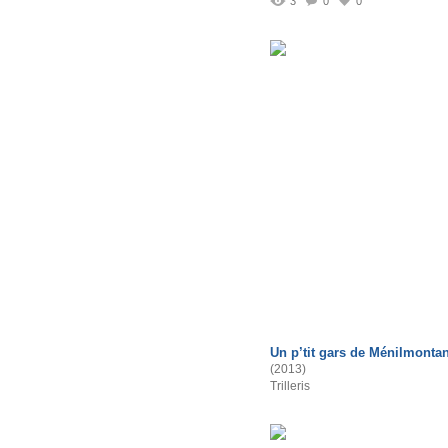
3
0
0
Un p’tit gars de Ménilmontan
(2013)
Trilleris