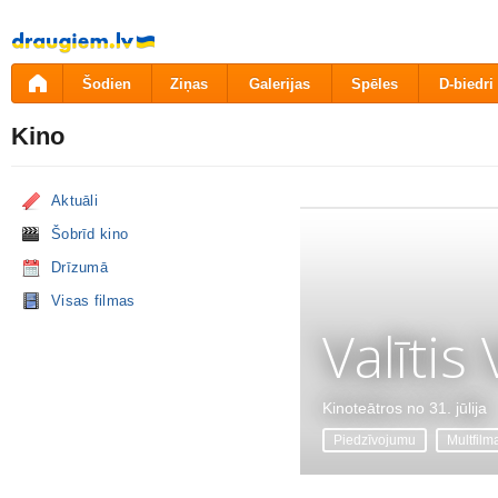
Pāriet
uz
saturu
Šodien
Ziņas
Galerijas
Spēles
D-biedri
Kino
Aktuāli
Šobrīd kino
Drīzumā
Visas filmas
Valītis
Kinoteātros no 31. jūlija
Piedzīvojumu
Multfilm