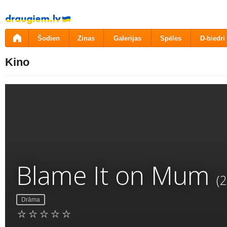
Pāriet
uz
saturu
Šodien
Ziņas
Galerijas
Spēles
D-biedri
Kino
Blame It on Mum
(
Drāma