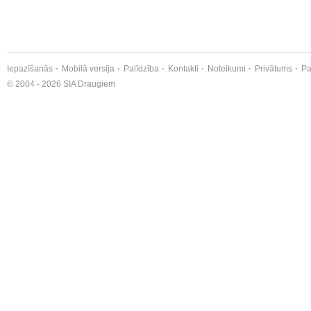
Iepazīšanās
Mobilā versija
Palīdzība
Kontakti
Noteikumi
Privātums
Pa
© 2004 - 2026 SIA Draugiem