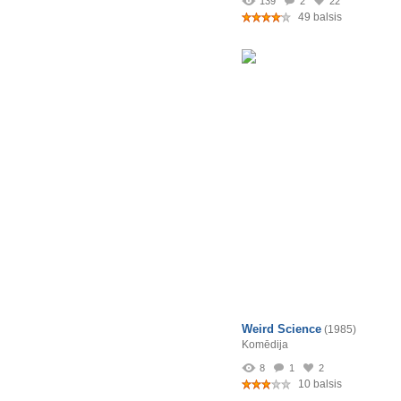
139
2
22
49 balsis
Weird Science
(1985)
Komēdija
8
1
2
10 balsis