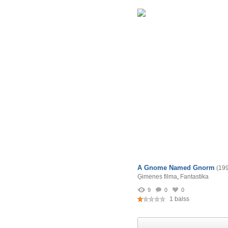
A Gnome Named Gnorm
(19
Ģimenes filma
,
Fantastika
9
0
0
1 balss