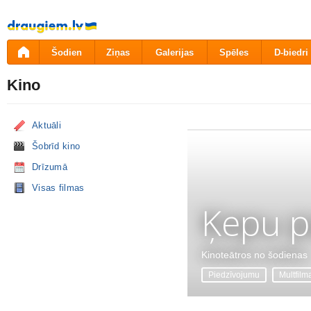
Pāriet
uz
saturu
Šodien
Ziņas
Galerijas
Spēles
D-biedri
Kino
Aktuāli
Šobrīd kino
Drīzumā
Visas filmas
Ķepu p
Kinoteātros no šodienas
Piedzīvojumu
Multfilm