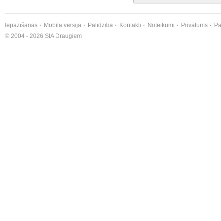
Iepazīšanās
Mobilā versija
Palīdzība
Kontakti
Noteikumi
Privātums
Pa
© 2004 - 2026 SIA Draugiem