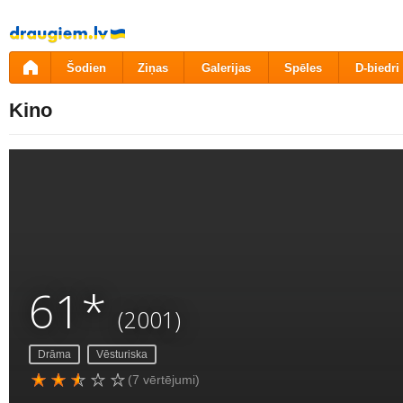
Pāriet
uz
saturu
Šodien
Ziņas
Galerijas
Spēles
D-biedri
Kino
61*
(2001)
Drāma
Vēsturiska
(7 vērtējumi)