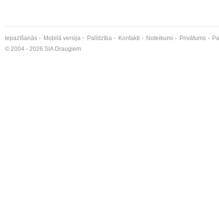
Iepazīšanās
Mobilā versija
Palīdzība
Kontakti
Noteikumi
Privātums
Pa
© 2004 - 2026 SIA Draugiem