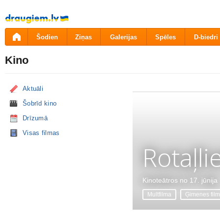
Pāriet
uz
saturu
Šodien
Ziņas
Galerijas
Spēles
D-biedri
Kino
Aktuāli
Šobrīd kino
Drīzumā
Visas filmas
Rotaļli
Kinoteātros no 17. jūnija
Multfilma
Ģimenes fil