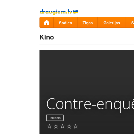
Pāriet
uz
saturu
Šodien
Ziņas
Galerijas
S
Kino
Contre-enqu
Trilleris