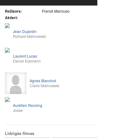
Režisors:
Franck Mancuso
Aktieri:
Jean Dujardin
Richard Malinowski
Laurent Lucas
Daniel Eckmann
Agnès Blanchot
Claire Malinowski
Aurélien Recoing
Josse
Līdzīgās filmas