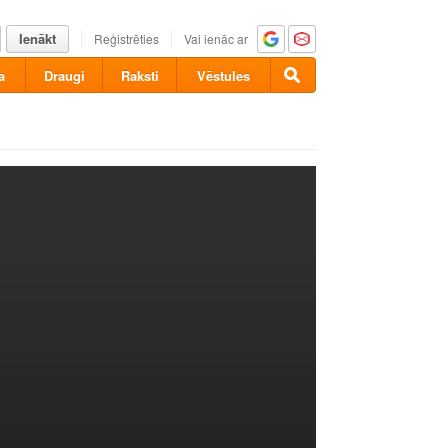
Ienākt
Reģistrēties
Vai ienāc ar
a
Draugi
Raksti
Vēstules