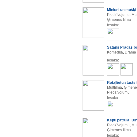
Minioni un mošķi
Piedzīvojumu
,
Mul
Ģimenes filma
Iesaka:
Sātans Pradas b
Komēdija
,
Drāma
Iesaka:
Rotaļlietu stāsts 
Multfilma
,
Ģimenes
Piedzīvojumu
Iesaka:
Ķepu patruļa: Di
Piedzīvojumu
,
Mul
Ģimenes filma
Iesaka: