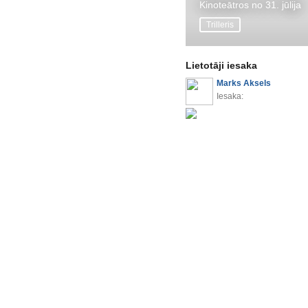
Kinoteātros no 31. jūlija
Trilleris
Lietotāji iesaka
Marks Aksels
Iesaka: