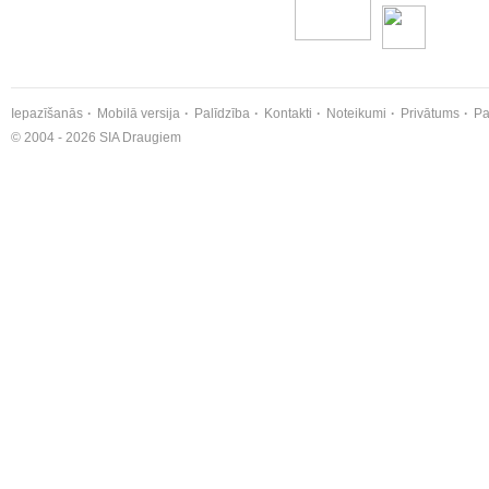
Iepazīšanās
Mobilā versija
Palīdzība
Kontakti
Noteikumi
Privātums
Pa
© 2004 - 2026 SIA Draugiem