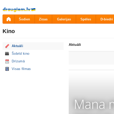
Pāriet
uz
saturu
Šodien
Ziņas
Galerijas
Spēles
D-biedri
Kino
Aktuāli
Aktuāli
Šobrīd kino
Drīzumā
Visas filmas
Mana m