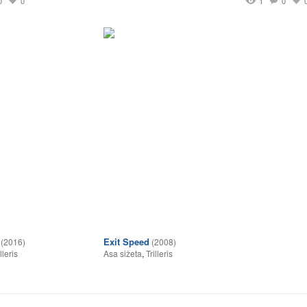
0
0
1
0
Exit Speed
(2016)
(2008)
lleris
Asa sižeta
,
Trilleris