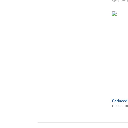
1
Seduced
Drāma
,
Tri