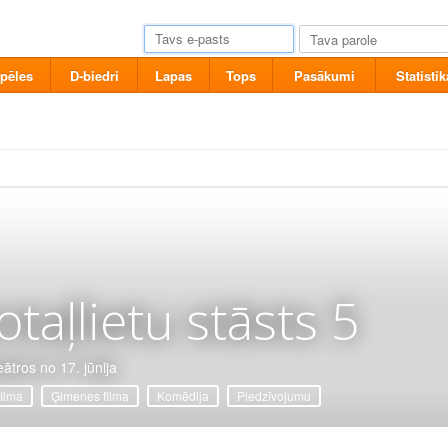
pēles
D-biedri
Lapas
Tops
Pasākumi
Statistik
otaļlietu stāsts 5
eātros no 17. jūnija
filma
Ģimenes filma
Komēdija
Piedzīvojumu