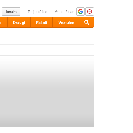
Ienākt
Reģistrēties
Vai ienāc ar
a
Draugi
Raksti
Vēstules