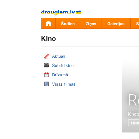
Pāriet
uz
saturu
Šodien
Ziņas
Galerijas
S
Kino
Aktuāli
Šobrīd kino
Drīzumā
Visas filmas
R
Kinot
Mult