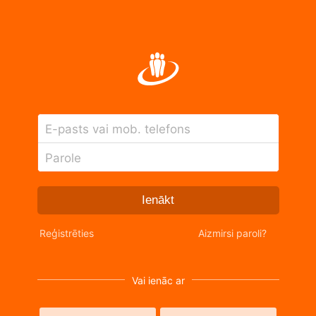
E-pasts vai mob. telefons
Parole
Ienākt
Reģistrēties
Aizmirsi paroli?
Vai ienāc ar