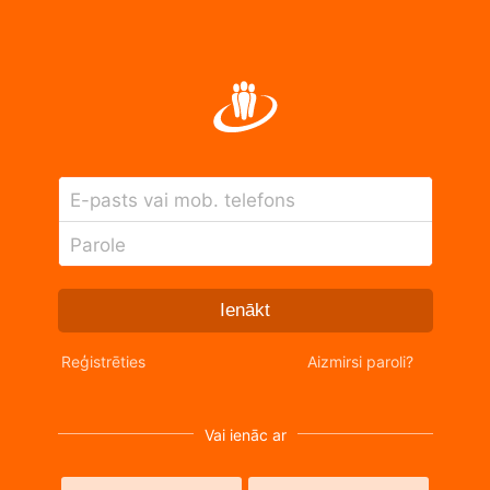
E-pasts vai mob. telefons
Parole
Ienākt
Reģistrēties
Aizmirsi paroli?
Vai ienāc ar