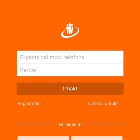
E-pasts vai mob. telefons
Parole
Ienākt
Reģistrēties
Aizmirsi paroli?
Vai ienāc ar