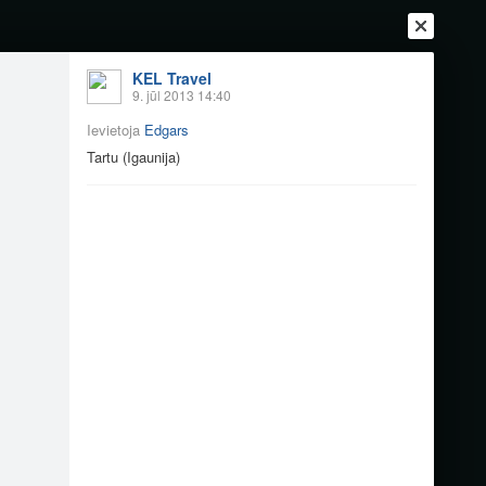
KEL Travel
Ienākt
9. jūl 2013 14:40
Reģistrēties
Vai ienāc ar
Ievietoja
Edgars
a
Draugi
Raksti
Vēstules
Tartu (Igaunija)
umam
ja)
Sanktpēterburga (Kri…