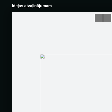
Idejas atvaļinājumam
Pāriet
uz
saturu
Šodien
Ziņas
Galerijas
S
KEL Travel
Oficiālā lapa
Sekot
Sākumlapa
Galerija
Jaunumi
Kontakti
Bergena 