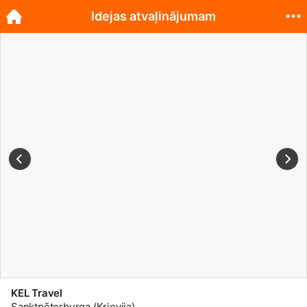
Idejas atvaļinājumam
KEL Travel
Sanktpēterburga (Krievija)